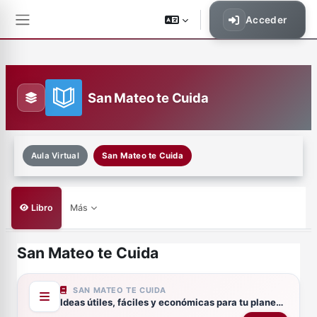
Saltar al contenido principal
Acceder
Panel lateral
San Mateo te Cuida
Aula Virtual
San Mateo te Cuida
Libro
Más
San Mateo te Cuida
Requisitos de finalización
SAN MATEO TE CUIDA
Ideas útiles, fáciles y económicas para tu planeador o cuaderno