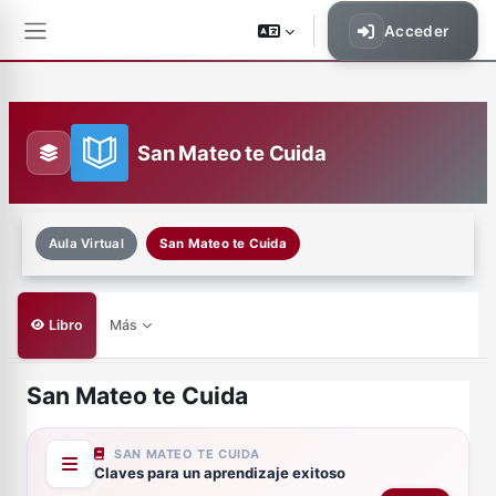
Saltar al contenido principal
Acceder
Panel lateral
San Mateo te Cuida
Aula Virtual
San Mateo te Cuida
Libro
Más
San Mateo te Cuida
Requisitos de finalización
SAN MATEO TE CUIDA
Claves para un aprendizaje exitoso