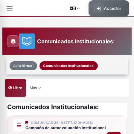
Saltar al contenido principal
Acceder
Panel lateral
Comunicados Institucionales:
Aula Virtual
Comunicados Institucionales:
Libro
Más
Comunicados Institucionales:
Requisitos de finalización
COMUNICADOS INSTITUCIONALES:
Campaña de autoevaluación institucional