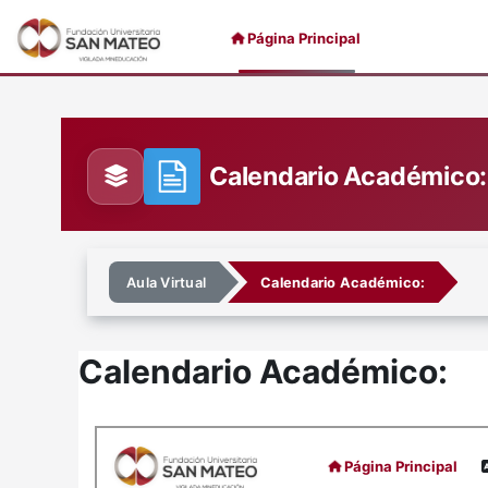
Saltar al contenido principal
Página Principal
Calendario Académico:
Aula Virtual
Calendario Académico:
Calendario Académico:
Requisitos de finalización