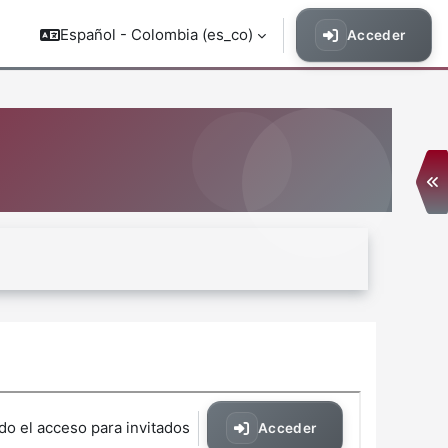
Español - Colombia ‎(es_co)‎
Acceder
Ab