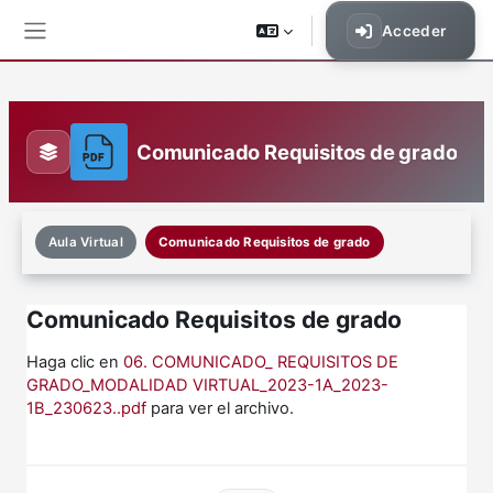
Saltar al contenido principal
Acceder
Panel lateral
Comunicado Requisitos de grado
Aula Virtual
Comunicado Requisitos de grado
Comunicado Requisitos de grado
Requisitos de finalización
Haga clic en
06. COMUNICADO_ REQUISITOS DE
GRADO_MODALIDAD VIRTUAL_2023-1A_2023-
1B_230623..pdf
para ver el archivo.