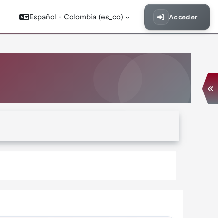
Español - Colombia ‎(es_co)‎
Acceder
Ab