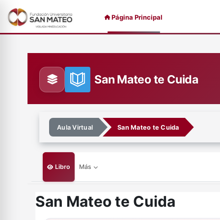
Saltar al contenido principal
Página Principal
San Mateo te Cuida
Aula Virtual
San Mateo te Cuida
Libro
Más
San Mateo te Cuida
Requisitos de finalización