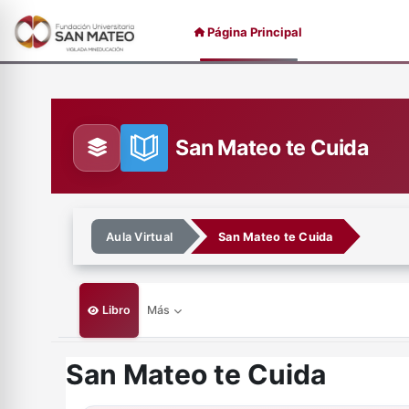
Saltar al contenido principal
Página Principal
San Mateo te Cuida
Aula Virtual
San Mateo te Cuida
Libro
Más
San Mateo te Cuida
Requisitos de finalización