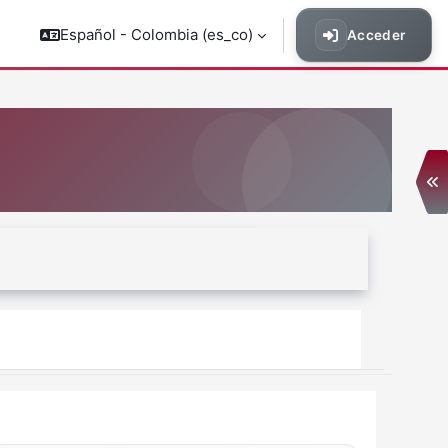
Español - Colombia ‎(es_co)‎
Acceder
Ab