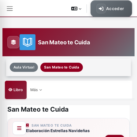
Saltar al contenido principal
Acceder
Panel lateral
San Mateo te Cuida
Aula Virtual
San Mateo te Cuida
Libro
Más
San Mateo te Cuida
Requisitos de finalización
SAN MATEO TE CUIDA
Elaboración Estrellas Navideñas