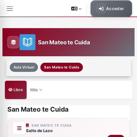
Saltar al contenido principal
Acceder
Panel lateral
San Mateo te Cuida
Aula Virtual
San Mateo te Cuida
Libro
Más
San Mateo te Cuida
Requisitos de finalización
SAN MATEO TE CUIDA
Salto de Lazo