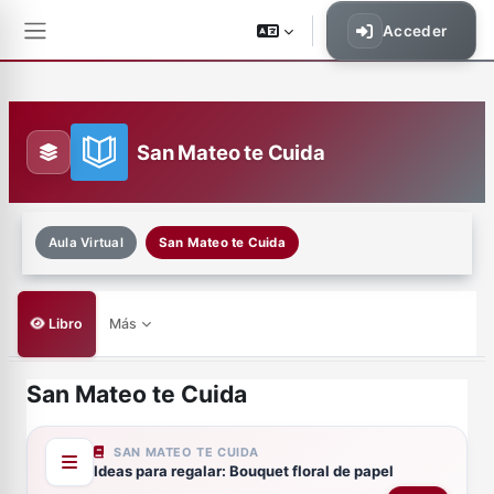
Saltar al contenido principal
Acceder
Panel lateral
San Mateo te Cuida
Aula Virtual
San Mateo te Cuida
Libro
Más
San Mateo te Cuida
Requisitos de finalización
SAN MATEO TE CUIDA
Ideas para regalar: Bouquet floral de papel