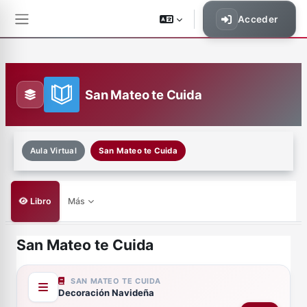
Salta al contenido principal
Acceder
Panel lateral
San Mateo te Cuida
Aula Virtual
San Mateo te Cuida
Libro
Más
San Mateo te Cuida
Requisitos de finalización
SAN MATEO TE CUIDA
Decoración Navideña