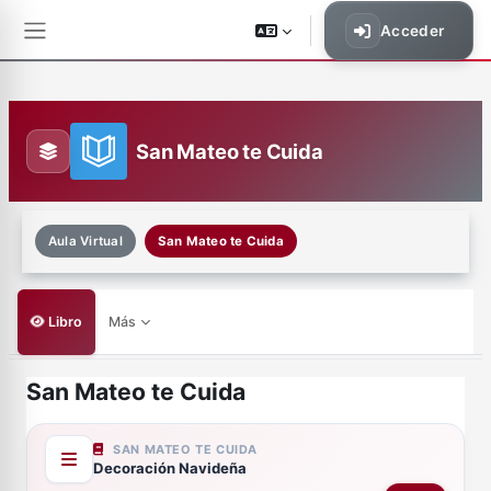
Saltar al contenido principal
Acceder
Panel lateral
San Mateo te Cuida
Aula Virtual
San Mateo te Cuida
Libro
Más
San Mateo te Cuida
Requisitos de finalización
SAN MATEO TE CUIDA
Decoración Navideña