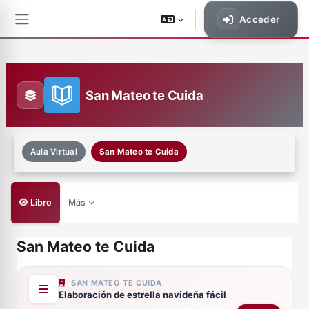
Saltar al contenido principal
Acceder
Panel lateral
San Mateo te Cuida
Aula Virtual
San Mateo te Cuida
Libro
Más
San Mateo te Cuida
Requisitos de finalización
SAN MATEO TE CUIDA
Elaboración de estrella navideña fácil