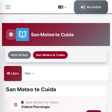
Saltar al contenido principal
Acceder
Panel lateral
San Mateo te Cuida
Aula Virtual
San Mateo te Cuida
Libro
Más
San Mateo te Cuida
Requisitos de finalización
SAN MATEO TE CUIDA
Vídeos Psicologia