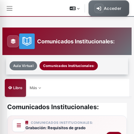
Salta al contenido principal
Acceder
Panel lateral
Comunicados Institucionales:
Aula Virtual
Comunicados Institucionales:
Libro
Más
Comunicados Institucionales:
Requisitos de finalización
COMUNICADOS INSTITUCIONALES:
Grabación: Requisitos de grado