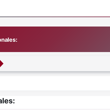
onales:
les: