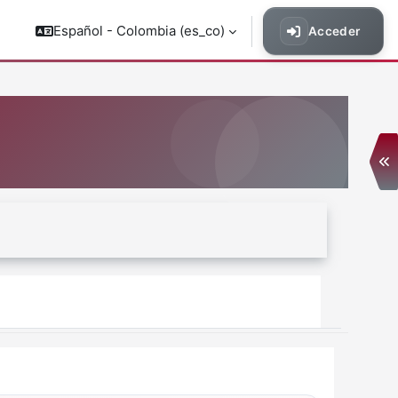
Español - Colombia ‎(es_co)‎
Acceder
Ab