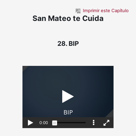
Saltar al contenido principal
Imprimir este Capítulo
San Mateo te Cuida
28. BIP