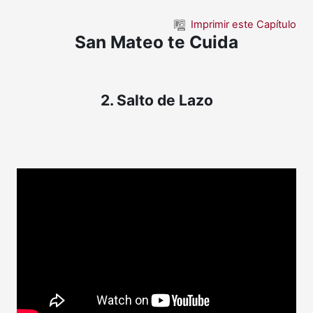
Saltar al contenido principal
Imprimir este Capítulo
San Mateo te Cuida
2. Salto de Lazo