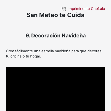
Saltar al contenido principal
Imprimir este Capítulo
San Mateo te Cuida
9. Decoración Navideña
Crea fácilmente una estrella navideña para que decores
tu oficina o tu hogar.